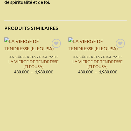
de spiritualité et de foi.
PRODUITS SIMILAIRES
Add to
Add to
wishlist
wishlist
LES ICÔNES DE LA VIERGE MARIE
LES ICÔNES DE LA VIERGE MARIE
LA VIERGE DE TENDRESSE
LA VIERGE DE TENDRESSE
(ELEOUSA)
(ELEOUSA)
Plage
Plage
430.00
€
–
1,980.00
€
430.00
€
–
1,980.00
€
de
de
prix :
prix :
430.00€
430.00
à
à
1,980.00€
1,980.0