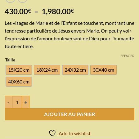
Plage
430.00
–
1,980.00
€
€
de
Les visages de Marie et de l’Enfant se touchent, montrant une
prix :
tendresse particulière de Jésus envers Marie. On peut y voir
430.00€
l’expression de l’amour bouleversant de Dieu pour l’humanité
à
toute entière.
1,980.00€
EFFACER
Taille
15X20 cm
18X24 cm
24X32 cm
30X40 cm
40X60 cm
quantité de LA VIERGE DE TENDRESSE (ELEOUSA)
AJOUTER AU PANIER
Add to wishlist