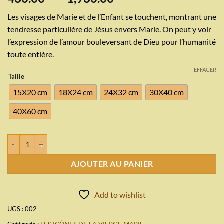
de
Les visages de Marie et de l’Enfant se touchent, montrant une
prix :
tendresse particulière de Jésus envers Marie. On peut y voir
430.00€
l’expression de l’amour bouleversant de Dieu pour l’humanité
à
toute entière.
1,980.00€
EFFACER
Taille
15X20 cm
18X24 cm
24X32 cm
30X40 cm
40X60 cm
quantité de LA VIERGE DE TENDRESSE (ELEOUSA)
AJOUTER AU PANIER
Add to wishlist
UGS :
002